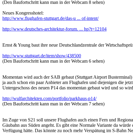
(Den Baufortschritt kann man in der Webcam 8 sehen)
Neues Kongresshotel:
http://www.flughafen-stuttgart.de/das-u ... of-intent/
http://www.deutsches-architektur-forum. ... hp?t=12104
Ernst & Young baut ihre neue Deutschlandzentrale der Wirtschaftspr
http://www.stuttgart.de/item/show/438500
(Den Baufortschritt kann man in der Webcam 6 sehen)
Momentan wird auch der SAB gebaut (Stuttgart Airport Busterminal) 
ja auch schon ein paar Anbieter am Flughafen und diejenigen die je
Untergeschoss des neuen P14 das momentan gebaut wird und so wird d
http://wulfarchitekten.com/portfolio/parkhaus-p14/
(Den Baufortschritt kann man in der Webcam 7 sehen)
Im Zuge von S21 soll unsere Flughafen auch einen Fern und Regiona
Gäubahn aus Süden angeht. Es gibt eine Normale Variante da würde de
Verfügung hätte. Das könnte zu noch mehr Verspätung im S-Bahn Net