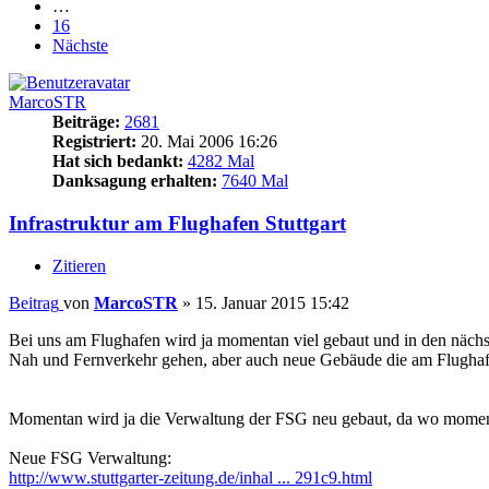
…
16
Nächste
MarcoSTR
Beiträge:
2681
Registriert:
20. Mai 2006 16:26
Hat sich bedankt:
4282 Mal
Danksagung erhalten:
7640 Mal
Infrastruktur am Flughafen Stuttgart
Zitieren
Beitrag
von
MarcoSTR
»
15. Januar 2015 15:42
Bei uns am Flughafen wird ja momentan viel gebaut und in den nächst
Nah und Fernverkehr gehen, aber auch neue Gebäude die am Flughaf
Momentan wird ja die Verwaltung der FSG neu gebaut, da wo moment
Neue FSG Verwaltung:
http://www.stuttgarter-zeitung.de/inhal ... 291c9.html