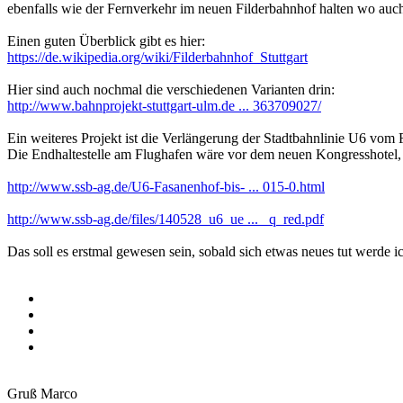
ebenfalls wie der Fernverkehr im neuen Filderbahnhof halten wo auch 
Einen guten Überblick gibt es hier:
https://de.wikipedia.org/wiki/Filderbahnhof_Stuttgart
Hier sind auch nochmal die verschiedenen Varianten drin:
http://www.bahnprojekt-stuttgart-ulm.de ... 363709027/
Ein weiteres Projekt ist die Verlängerung der Stadtbahnlinie U6 vom
Die Endhaltestelle am Flughafen wäre vor dem neuen Kongresshotel, 
http://www.ssb-ag.de/U6-Fasanenhof-bis- ... 015-0.html
http://www.ssb-ag.de/files/140528_u6_ue ... _q_red.pdf
Das soll es erstmal gewesen sein, sobald sich etwas neues tut werde ic
Gruß Marco