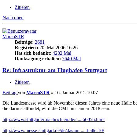
Zitieren
Nach oben
MarcoSTR
Beiträge:
2681
Registriert:
20. Mai 2006 16:26
Hat sich bedankt:
4282 Mal
Danksagung erhalten:
7640 Mal
Re: Infrastruktur am Flughafen Stuttgart
Zitieren
Beitrag
von
MarcoSTR
»
16. Januar 2015 10:07
Die Landesmesse wird ab November diesen Jahres eine neue Halle bau
die darin stattfindet, wird die CMT im Januar 2018 sein:
http://www.stuttgarter-nachrichten.de/i ... 66055.html
http://www.messe-stuttgart.de/de/das-un ... -halle-10/