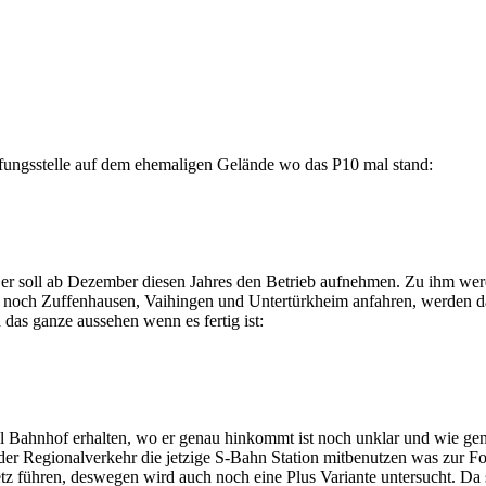
üfungsstelle auf dem ehemaligen Gelände wo das P10 mal stand:
er soll ab Dezember diesen Jahres den Betrieb aufnehmen. Zu ihm wer
tzt noch Zuffenhausen, Vaihingen und Untertürkheim anfahren, werden 
as ganze aussehen wenn es fertig ist:
l Bahnhof erhalten, wo er genau hinkommt ist noch unklar und wie ge
r Regionalverkehr die jetzige S-Bahn Station mitbenutzen was zur Folg
z führen, deswegen wird auch noch eine Plus Variante untersucht. Da