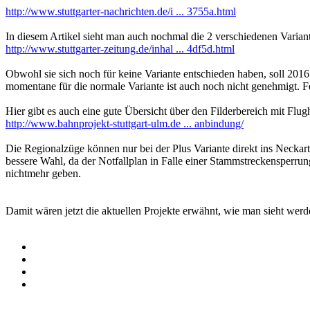
http://www.stuttgarter-nachrichten.de/i ... 3755a.html
In diesem Artikel sieht man auch nochmal die 2 verschiedenen Variant
http://www.stuttgarter-zeitung.de/inhal ... 4df5d.html
Obwohl sie sich noch für keine Variante entschieden haben, soll 2016
momentane für die normale Variante ist auch noch nicht genehmigt. Fer
Hier gibt es auch eine gute Übersicht über den Filderbereich mit Flu
http://www.bahnprojekt-stuttgart-ulm.de ... anbindung/
Die Regionalzüge können nur bei der Plus Variante direkt ins Neckar
bessere Wahl, da der Notfallplan in Falle einer Stammstreckensperrun
nichtmehr geben.
Damit wären jetzt die aktuellen Projekte erwähnt, wie man sieht wer