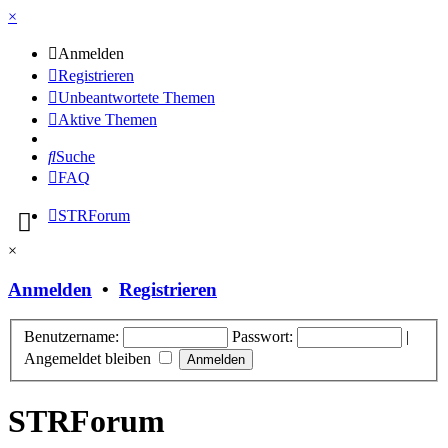
×
Anmelden
Registrieren
Unbeantwortete Themen
Aktive Themen
Suche
FAQ
STRForum
×
Anmelden
•
Registrieren
Benutzername:
Passwort:
|
Angemeldet bleiben
STRForum