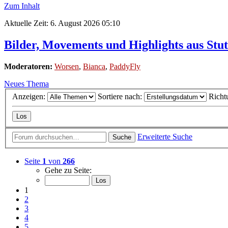
Zum Inhalt
Aktuelle Zeit: 6. August 2026 05:10
Bilder, Movements und Highlights aus Stut
Moderatoren:
Worsen
,
Bianca
,
PaddyFly
Neues Thema
Anzeigen:
Sortiere nach:
Richt
Erweiterte Suche
Suche
Seite
1
von
266
Gehe zu Seite:
1
2
3
4
5