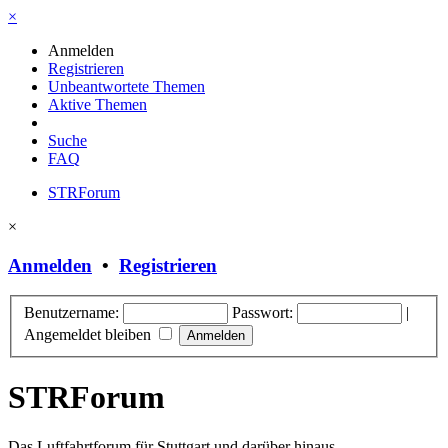
×
Anmelden
Registrieren
Unbeantwortete Themen
Aktive Themen
Suche
FAQ
STRForum
×
Anmelden
•
Registrieren
Benutzername:
Passwort:
|
Angemeldet bleiben
STRForum
Das Luftfahrtforum für Stuttgart und darüber hinaus.