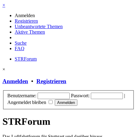
×
Anmelden
Registrieren
Unbeantwortete Themen
Aktive Themen
Suche
FAQ
STRForum
×
Anmelden
•
Registrieren
Benutzername:
Passwort:
|
Angemeldet bleiben
STRForum
Das Luftfahrtforum für Stuttgart und darüber hinaus.