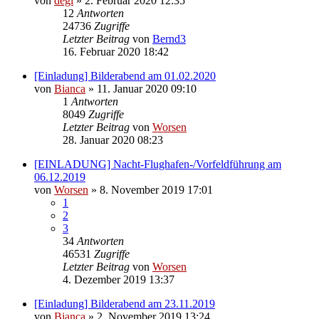
von
degi
» 2. Februar 2020 12:35
12
Antworten
24736
Zugriffe
Letzter Beitrag
von
Bernd3
16. Februar 2020 18:42
[Einladung] Bilderabend am 01.02.2020
von
Bianca
» 11. Januar 2020 09:10
1
Antworten
8049
Zugriffe
Letzter Beitrag
von
Worsen
28. Januar 2020 08:23
[EINLADUNG] Nacht-Flughafen-/Vorfeldführung am
06.12.2019
von
Worsen
» 8. November 2019 17:01
1
2
3
34
Antworten
46531
Zugriffe
Letzter Beitrag
von
Worsen
4. Dezember 2019 13:37
[Einladung] Bilderabend am 23.11.2019
von
Bianca
» 2. November 2019 13:24