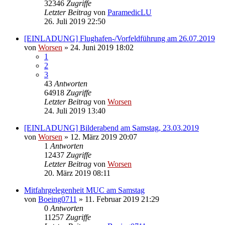
32346
Zugriffe
Letzter Beitrag
von
ParamedicLU
26. Juli 2019 22:50
[EINLADUNG] Flughafen-/Vorfeldführung am 26.07.2019
von
Worsen
» 24. Juni 2019 18:02
1
2
3
43
Antworten
64918
Zugriffe
Letzter Beitrag
von
Worsen
24. Juli 2019 13:40
[EINLADUNG] Bilderabend am Samstag, 23.03.2019
von
Worsen
» 12. März 2019 20:07
1
Antworten
12437
Zugriffe
Letzter Beitrag
von
Worsen
20. März 2019 08:11
Mitfahrgelegenheit MUC am Samstag
von
Boeing0711
» 11. Februar 2019 21:29
0
Antworten
11257
Zugriffe