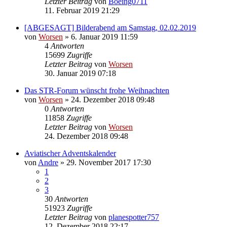
Letzter Beitrag
von
Boeing0711
11. Februar 2019 21:29
[ABGESAGT] Bilderabend am Samstag, 02.02.2019
von
Worsen
» 6. Januar 2019 11:59
4
Antworten
15699
Zugriffe
Letzter Beitrag
von
Worsen
30. Januar 2019 07:18
Das STR-Forum wünscht frohe Weihnachten
von
Worsen
» 24. Dezember 2018 09:48
0
Antworten
11858
Zugriffe
Letzter Beitrag
von
Worsen
24. Dezember 2018 09:48
Aviatischer Adventskalender
von
Andre
» 29. November 2017 17:30
1
2
3
30
Antworten
51923
Zugriffe
Letzter Beitrag
von
planespotter757
12. Dezember 2018 22:17