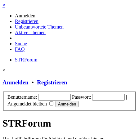
×
Anmelden
Registrieren
Unbeantwortete Themen
Aktive Themen
Suche
FAQ
STRForum
×
Anmelden
•
Registrieren
Benutzername:
Passwort:
|
Angemeldet bleiben
STRForum
Das Luftfahrtforum für Stuttgart und darüber hinaus.