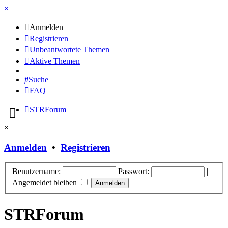
×
Anmelden
Registrieren
Unbeantwortete Themen
Aktive Themen
Suche
FAQ
STRForum
×
Anmelden
•
Registrieren
Benutzername:
Passwort:
|
Angemeldet bleiben
STRForum