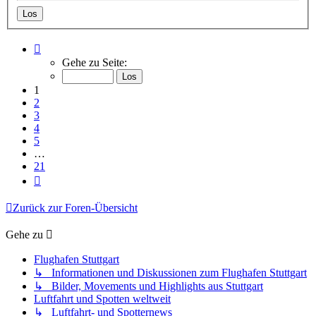
Seite
1
Gehe zu Seite:
von
21
1
2
3
4
5
…
21
Nächste
Zurück zur Foren-Übersicht
Gehe zu
Flughafen Stuttgart
↳ Informationen und Diskussionen zum Flughafen Stuttgart
↳ Bilder, Movements und Highlights aus Stuttgart
Luftfahrt und Spotten weltweit
↳ Luftfahrt- und Spotternews