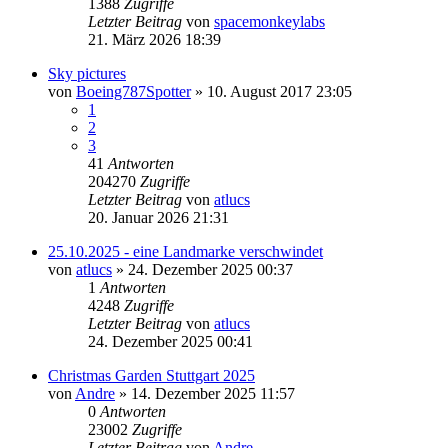
1388
Zugriffe
Letzter Beitrag
von
spacemonkeylabs
21. März 2026 18:39
Sky pictures
von
Boeing787Spotter
» 10. August 2017 23:05
1
2
3
41
Antworten
204270
Zugriffe
Letzter Beitrag
von
atlucs
20. Januar 2026 21:31
25.10.2025 - eine Landmarke verschwindet
von
atlucs
» 24. Dezember 2025 00:37
1
Antworten
4248
Zugriffe
Letzter Beitrag
von
atlucs
24. Dezember 2025 00:41
Christmas Garden Stuttgart 2025
von
Andre
» 14. Dezember 2025 11:57
0
Antworten
23002
Zugriffe
Letzter Beitrag
von
Andre