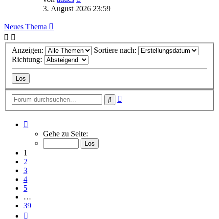
Beitrag
3. August 2026 23:59
Neues Thema
Anzeigen:
Sortiere nach:
Richtung:
Erweiterte
Suche
Suche
Seite
1
Gehe zu Seite:
von
39
1
2
3
4
5
…
39
Nächste