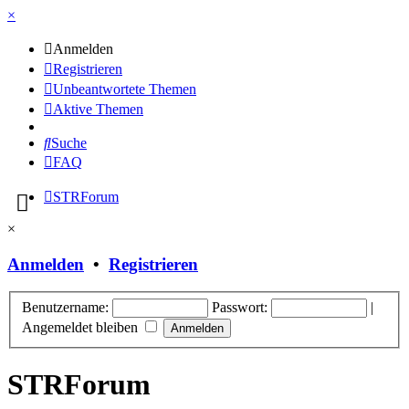
×
Anmelden
Registrieren
Unbeantwortete Themen
Aktive Themen
Suche
FAQ
STRForum
×
Anmelden
•
Registrieren
Benutzername:
Passwort:
|
Angemeldet bleiben
STRForum