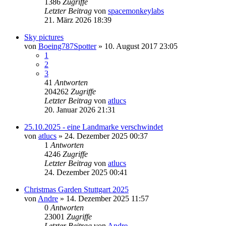
1386
Zugriffe
Letzter Beitrag
von
spacemonkeylabs
21. März 2026 18:39
Sky pictures
von
Boeing787Spotter
» 10. August 2017 23:05
1
2
3
41
Antworten
204262
Zugriffe
Letzter Beitrag
von
atlucs
20. Januar 2026 21:31
25.10.2025 - eine Landmarke verschwindet
von
atlucs
» 24. Dezember 2025 00:37
1
Antworten
4246
Zugriffe
Letzter Beitrag
von
atlucs
24. Dezember 2025 00:41
Christmas Garden Stuttgart 2025
von
Andre
» 14. Dezember 2025 11:57
0
Antworten
23001
Zugriffe
Letzter Beitrag
von
Andre