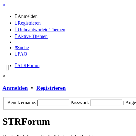
×
Anmelden
Registrieren
Unbeantwortete Themen
Aktive Themen
Suche
FAQ
STRForum
×
Anmelden
•
Registrieren
Benutzername:
Passwort:
|
Ange
STRForum