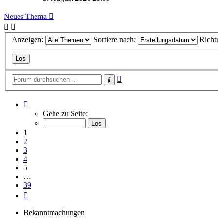
Neues Thema
Anzeigen:
Sortiere nach:
Richt
Erweiterte
Suche
Suche
Seite
1
Gehe zu Seite:
von
39
1
2
3
4
5
…
39
Nächste
Bekanntmachungen