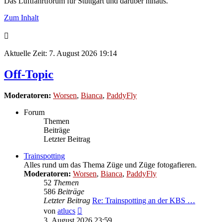
Das Luftfahrtforum für Stuttgart und darüber hinaus.
Zum Inhalt
Aktuelle Zeit: 7. August 2026 19:14
Off-Topic
Moderatoren:
Worsen
,
Bianca
,
PaddyFly
Forum
Themen
Beiträge
Letzter Beitrag
Trainspotting
Alles rund um das Thema Züge und Züge fotogafieren.
Moderatoren:
Worsen
,
Bianca
,
PaddyFly
52
Themen
586
Beiträge
Letzter Beitrag
Re: Trainspotting an der KBS …
Neuester
von
atlucs
Beitrag
3. August 2026 23:59