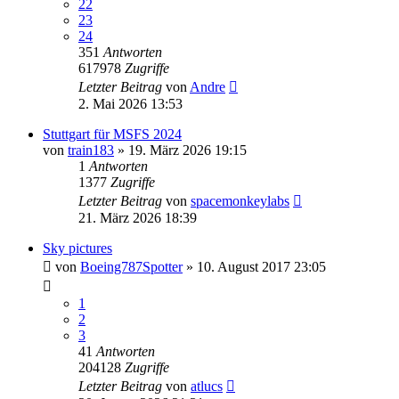
22
23
24
351
Antworten
617978
Zugriffe
Letzter Beitrag
von
Andre
2. Mai 2026 13:53
Stuttgart für MSFS 2024
von
train183
» 19. März 2026 19:15
1
Antworten
1377
Zugriffe
Letzter Beitrag
von
spacemonkeylabs
21. März 2026 18:39
Sky pictures
von
Boeing787Spotter
» 10. August 2017 23:05
1
2
3
41
Antworten
204128
Zugriffe
Letzter Beitrag
von
atlucs