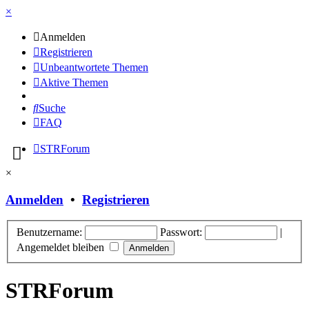
×
Anmelden
Registrieren
Unbeantwortete Themen
Aktive Themen
Suche
FAQ
STRForum
×
Anmelden
•
Registrieren
Benutzername:
Passwort:
|
Angemeldet bleiben
STRForum