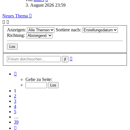
Beitrag
3. August 2026 23:59
Neues Thema
Anzeigen:
Sortiere nach:
Richtung:
Erweiterte
Suche
Suche
Seite
1
Gehe zu Seite:
von
39
1
2
3
4
5
…
39
Nächste