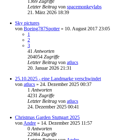
1369
Zugriffe
Letzter Beitrag
von
spacemonkeylabs
21. März 2026 18:39
Sky pictures
von
Boeing787Spotter
» 10. August 2017 23:05
1
2
3
41
Antworten
204054
Zugriffe
Letzter Beitrag
von
atlucs
20. Januar 2026 21:31
25.10.2025 - eine Landmarke verschwindet
von
atlucs
» 24. Dezember 2025 00:37
1
Antworten
4231
Zugriffe
Letzter Beitrag
von
atlucs
24. Dezember 2025 00:41
Christmas Garden Stuttgart 2025
von
Andre
» 14. Dezember 2025 11:57
0
Antworten
22984
Zugriffe
Letzter Beitrag
von
Andre