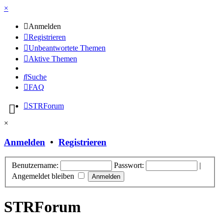
×
Anmelden
Registrieren
Unbeantwortete Themen
Aktive Themen
Suche
FAQ
STRForum
×
Anmelden
•
Registrieren
Benutzername:
Passwort:
|
Angemeldet bleiben
STRForum