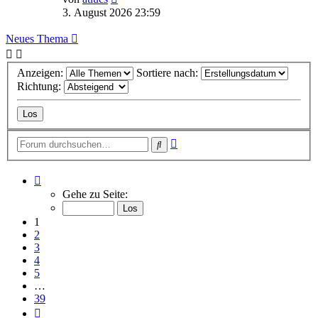
Beitrag
3. August 2026 23:59
Neues Thema
Anzeigen:
Sortiere nach:
Richtung:
Erweiterte
Suche
Suche
Seite
1
Gehe zu Seite:
von
39
1
2
3
4
5
…
39
Nächste