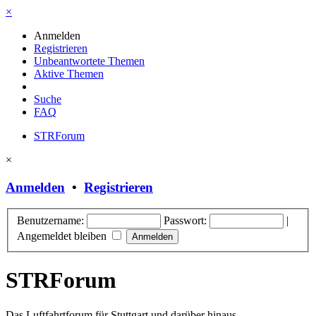
×
Anmelden
Registrieren
Unbeantwortete Themen
Aktive Themen
Suche
FAQ
STRForum
×
Anmelden
•
Registrieren
Benutzername:
Passwort:
|
Angemeldet bleiben
STRForum
Das Luftfahrtforum für Stuttgart und darüber hinaus.