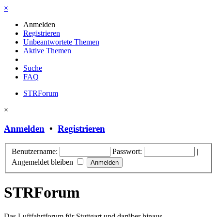
×
Anmelden
Registrieren
Unbeantwortete Themen
Aktive Themen
Suche
FAQ
STRForum
×
Anmelden
•
Registrieren
Benutzername:
Passwort:
|
Angemeldet bleiben
STRForum
Das Luftfahrtforum für Stuttgart und darüber hinaus.