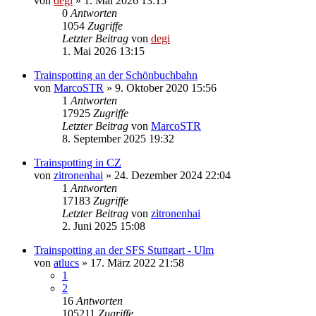
von
degi
» 1. Mai 2026 13:15
0
Antworten
1054
Zugriffe
Letzter Beitrag
von
degi
1. Mai 2026 13:15
Trainspotting an der Schönbuchbahn
von
MarcoSTR
» 9. Oktober 2020 15:56
1
Antworten
17925
Zugriffe
Letzter Beitrag
von
MarcoSTR
8. September 2025 19:32
Trainspotting in CZ
von
zitronenhai
» 24. Dezember 2024 22:04
1
Antworten
17183
Zugriffe
Letzter Beitrag
von
zitronenhai
2. Juni 2025 15:08
Trainspotting an der SFS Stuttgart - Ulm
von
atlucs
» 17. März 2022 21:58
1
2
16
Antworten
105211
Zugriffe