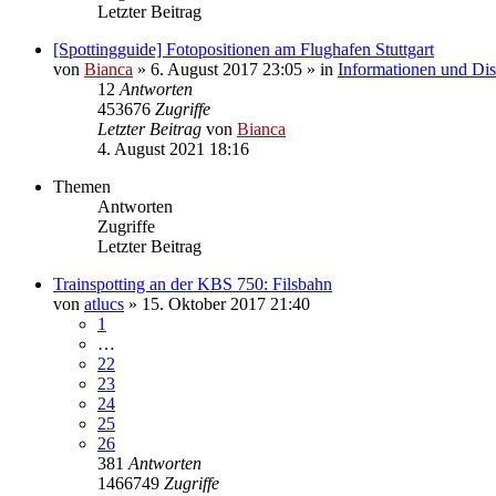
Letzter Beitrag
[Spottingguide] Fotopositionen am Flughafen Stuttgart
von
Bianca
» 6. August 2017 23:05 » in
Informationen und Dis
12
Antworten
453676
Zugriffe
Letzter Beitrag
von
Bianca
4. August 2021 18:16
Themen
Antworten
Zugriffe
Letzter Beitrag
Trainspotting an der KBS 750: Filsbahn
von
atlucs
» 15. Oktober 2017 21:40
1
…
22
23
24
25
26
381
Antworten
1466749
Zugriffe