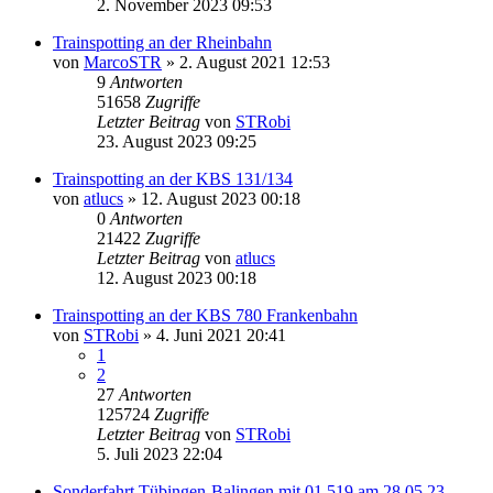
2. November 2023 09:53
Trainspotting an der Rheinbahn
von
MarcoSTR
» 2. August 2021 12:53
9
Antworten
51658
Zugriffe
Letzter Beitrag
von
STRobi
23. August 2023 09:25
Trainspotting an der KBS 131/134
von
atlucs
» 12. August 2023 00:18
0
Antworten
21422
Zugriffe
Letzter Beitrag
von
atlucs
12. August 2023 00:18
Trainspotting an der KBS 780 Frankenbahn
von
STRobi
» 4. Juni 2021 20:41
1
2
27
Antworten
125724
Zugriffe
Letzter Beitrag
von
STRobi
5. Juli 2023 22:04
Sonderfahrt Tübingen-Balingen mit 01 519 am 28.05.23