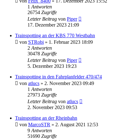
von
Felix_8400
» 17. Dezember 2023 15:52
1
Antworten
26754
Zugriffe
Letzter Beitrag
von
Piper
17. Dezember 2023 21:09
Trainspotting an der KBS 770 Westbahn
von
STRobi
» 1. Februar 2023 18:09
2
Antworten
30478
Zugriffe
Letzter Beitrag
von
Piper
5. Dezember 2023 19:23
Trainspotting in den Fahrplanfelder 470/474
von
atlucs
» 2. November 2023 09:49
1
Antworten
27973
Zugriffe
Letzter Beitrag
von
atlucs
2. November 2023 09:53
Trainspotting an der Rheinbahn
von
MarcoSTR
» 2. August 2021 12:53
9
Antworten
51690
Zugriffe