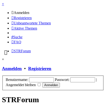
×
Anmelden
Registrieren
Unbeantwortete Themen
Aktive Themen
Suche
FAQ
STRForum
×
Anmelden
•
Registrieren
Benutzername:
Passwort:
|
Angemeldet bleiben
STRForum