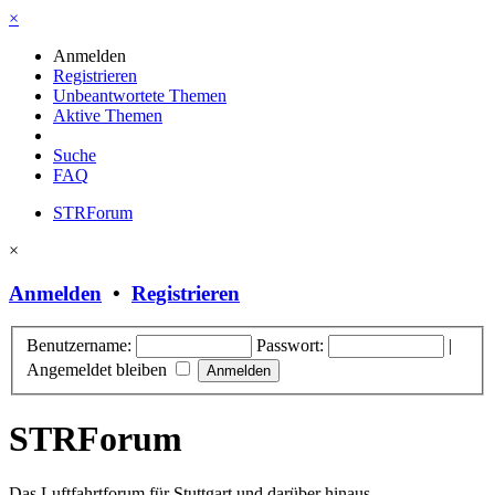
×
Anmelden
Registrieren
Unbeantwortete Themen
Aktive Themen
Suche
FAQ
STRForum
×
Anmelden
•
Registrieren
Benutzername:
Passwort:
|
Angemeldet bleiben
STRForum
Das Luftfahrtforum für Stuttgart und darüber hinaus.