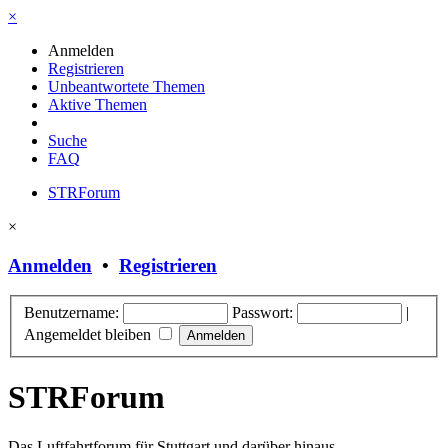
×
Anmelden
Registrieren
Unbeantwortete Themen
Aktive Themen
Suche
FAQ
STRForum
×
Anmelden
•
Registrieren
Benutzername:
Passwort:
|
Angemeldet bleiben
STRForum
Das Luftfahrtforum für Stuttgart und darüber hinaus.