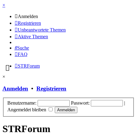
×
Anmelden
Registrieren
Unbeantwortete Themen
Aktive Themen
Suche
FAQ
STRForum
×
Anmelden
•
Registrieren
Benutzername:
Passwort:
|
Angemeldet bleiben
STRForum