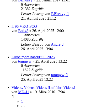
von
BBheavy
» 23. Januar 2017 13:01
6
Antworten
21382
Zugriffe
Letzter Beitrag
von
BBheavy
21. August 2025 21:12
Il-96 VKO-FCO
von
Bolt43
» 26. April 2025 12:00
1
Antworten
14080
Zugriffe
Letzter Beitrag
von
Andre
26. April 2025 13:04
Euroairport Basel/ESC 2025
von
tommyw
» 25. April 2025 13:22
0
Antworten
11627
Zugriffe
Letzter Beitrag
von
tommyw
25. April 2025 13:22
Videos, Videos, Videos [Luftfahrt Videos]
von
MD-11
» 19. März 2010 17:04
1
…