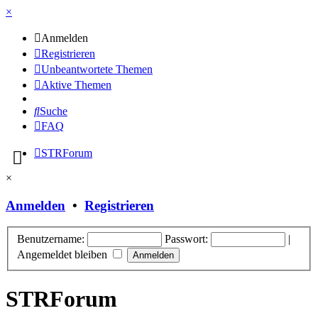
×
Anmelden
Registrieren
Unbeantwortete Themen
Aktive Themen
Suche
FAQ
STRForum
×
Anmelden
•
Registrieren
Benutzername:
Passwort:
|
Angemeldet bleiben
STRForum