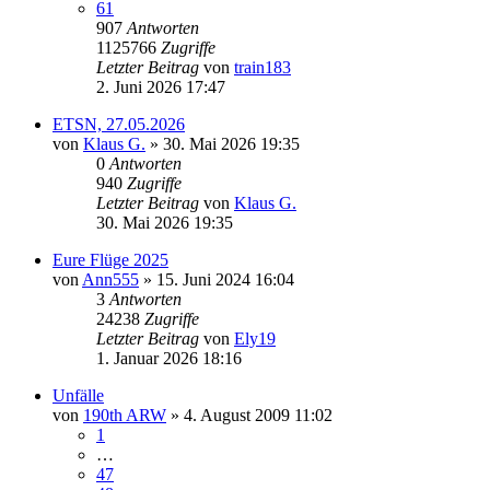
61
907
Antworten
1125766
Zugriffe
Letzter Beitrag
von
train183
2. Juni 2026 17:47
ETSN, 27.05.2026
von
Klaus G.
» 30. Mai 2026 19:35
0
Antworten
940
Zugriffe
Letzter Beitrag
von
Klaus G.
30. Mai 2026 19:35
Eure Flüge 2025
von
Ann555
» 15. Juni 2024 16:04
3
Antworten
24238
Zugriffe
Letzter Beitrag
von
Ely19
1. Januar 2026 18:16
Unfälle
von
190th ARW
» 4. August 2009 11:02
1
…
47