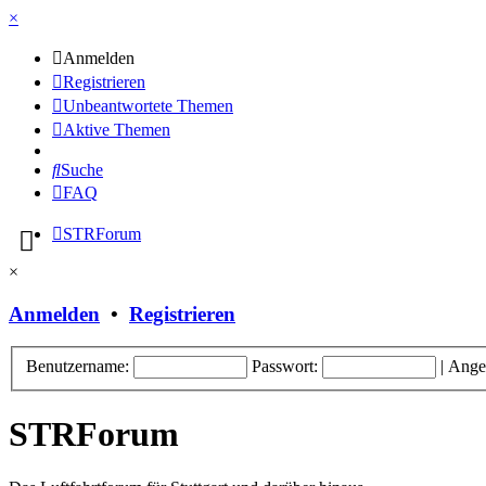
×
Anmelden
Registrieren
Unbeantwortete Themen
Aktive Themen
Suche
FAQ
STRForum
×
Anmelden
•
Registrieren
Benutzername:
Passwort:
|
Ange
STRForum