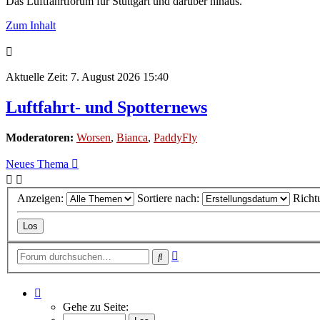
Das Luftfahrtforum für Stuttgart und darüber hinaus.
Zum Inhalt
Aktuelle Zeit: 7. August 2026 15:40
Luftfahrt- und Spotternews
Moderatoren:
Worsen
,
Bianca
,
PaddyFly
Neues Thema
Anzeigen:
Sortiere nach:
Richt
Erweiterte
Suche
Suche
Seite
1
Gehe zu Seite:
von