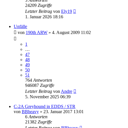
3
Antworten
24209
Zugriffe
Letzter Beitrag
von
Ely19
1. Januar 2026 18:16
Unfälle
von
190th ARW
» 4. August 2009 11:02
1
…
47
48
49
50
51
764
Antworten
946087
Zugriffe
Letzter Beitrag
von
Andre
5. November 2025 06:39
C-2A Greyhound in EDDS / STR
von
BBheavy
» 23. Januar 2017 13:01
6
Antworten
21382
Zugriffe
Letzter Beitrag
von
BBheavy