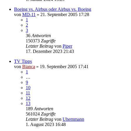
Boeing vs. Airbus oder Airbus vs. Boeing
von
MD-11
» 21. September 2005 17:28
1
2
3
36
Antworten
150373
Zugriffe
Letzter Beitrag
von
Piper
17. Dezember 2023 21:43
TV Tipps
von
Bianca
» 19. September 2005 17:41
1
…
9
10
11
12
13
189
Antworten
561024
Zugriffe
Letzter Beitrag
von
Uhemmann
1. August 2023 16:48