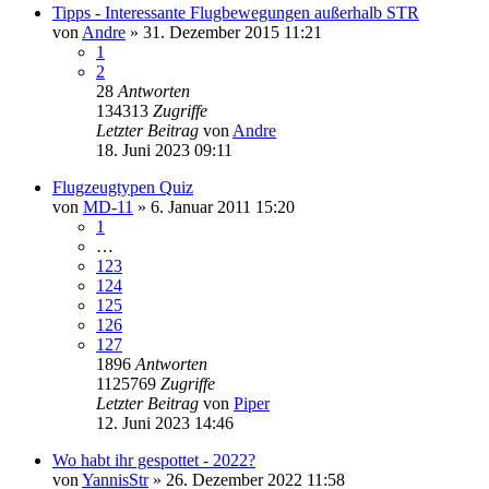
Tipps - Interessante Flugbewegungen außerhalb STR
von
Andre
» 31. Dezember 2015 11:21
1
2
28
Antworten
134313
Zugriffe
Letzter Beitrag
von
Andre
18. Juni 2023 09:11
Flugzeugtypen Quiz
von
MD-11
» 6. Januar 2011 15:20
1
…
123
124
125
126
127
1896
Antworten
1125769
Zugriffe
Letzter Beitrag
von
Piper
12. Juni 2023 14:46
Wo habt ihr gespottet - 2022?
von
YannisStr
» 26. Dezember 2022 11:58