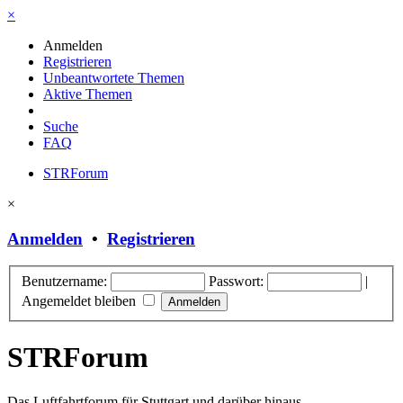
×
Anmelden
Registrieren
Unbeantwortete Themen
Aktive Themen
Suche
FAQ
STRForum
×
Anmelden
•
Registrieren
Benutzername:
Passwort:
|
Angemeldet bleiben
STRForum
Das Luftfahrtforum für Stuttgart und darüber hinaus.