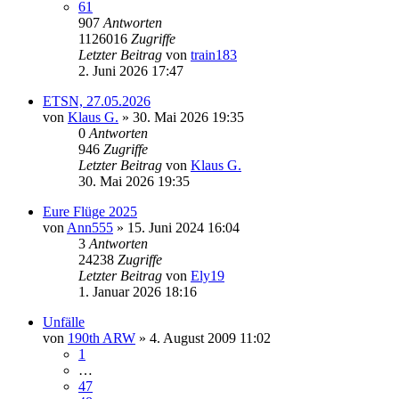
61
907
Antworten
1126016
Zugriffe
Letzter Beitrag
von
train183
2. Juni 2026 17:47
ETSN, 27.05.2026
von
Klaus G.
» 30. Mai 2026 19:35
0
Antworten
946
Zugriffe
Letzter Beitrag
von
Klaus G.
30. Mai 2026 19:35
Eure Flüge 2025
von
Ann555
» 15. Juni 2024 16:04
3
Antworten
24238
Zugriffe
Letzter Beitrag
von
Ely19
1. Januar 2026 18:16
Unfälle
von
190th ARW
» 4. August 2009 11:02
1
…
47