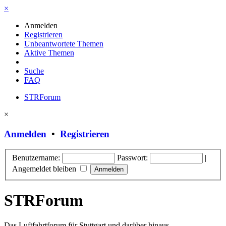
×
Anmelden
Registrieren
Unbeantwortete Themen
Aktive Themen
Suche
FAQ
STRForum
×
Anmelden
•
Registrieren
Benutzername:
Passwort:
|
Angemeldet bleiben
STRForum
Das Luftfahrtforum für Stuttgart und darüber hinaus.