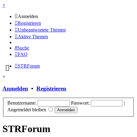
×
Anmelden
Registrieren
Unbeantwortete Themen
Aktive Themen
Suche
FAQ
STRForum
×
Anmelden
•
Registrieren
Benutzername:
Passwort:
|
Angemeldet bleiben
STRForum