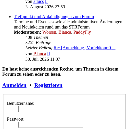
Neuester
von
atlucs
Beitrag
3. August 2026 23:59
Treffpunkt und Ankündigungen zum Forum
Termine und Events sowie alle administrativen Änderungen
und Neuigkeiten rund um das STRForum
Moderatoren:
Worsen
,
Bianca
,
PaddyFly
408
Themen
3255
Beiträge
Letzter Beitrag
Re: [Anmeldung] Vorfeldtour 0…
Neuester
von
Bianca
Beitrag
30. Juli 2026 11:07
Du hast keine ausreichenden Rechte, um Themen in diesem
Forum zu sehen oder zu lesen.
Anmelden
•
Registrieren
Benutzername:
Passwort: