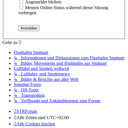
Angemeldet bleiben
Meinen Online-Status während dieser Sitzung
verbergen
Gehe zu
Flughafen Stuttgart
↳ Informationen und Diskussionen zum Flughafen Stuttgart
↳ Bilder, Movements und Highlights aus Stuttgart
Luftfahrt und Spotten weltweit
↳ Luftfahrt- und Spotternews
↳ Bilder & Berichte aus aller Welt
Sonstige Foren
↳ Off-Topic
↳ Trainspotting
↳ Treffpunkt und Ankündigungen zum Forum
STRForum
Alle Zeiten sind
UTC+02:00
Alle Cookies löschen