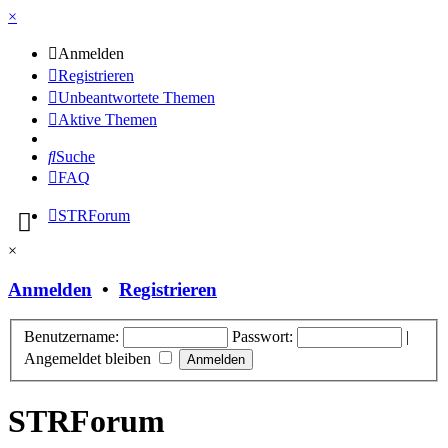
×
Anmelden
Registrieren
Unbeantwortete Themen
Aktive Themen
Suche
FAQ
STRForum
×
Anmelden
•
Registrieren
Benutzername:
Passwort:
|
Angemeldet bleiben
STRForum