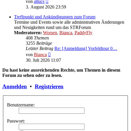
Neuester
von
atlucs
Beitrag
3. August 2026 23:59
Treffpunkt und Ankündigungen zum Forum
Termine und Events sowie alle administrativen Änderungen
und Neuigkeiten rund um das STRForum
Moderatoren:
Worsen
,
Bianca
,
PaddyFly
408
Themen
3255
Beiträge
Letzter Beitrag
Re: [Anmeldung] Vorfeldtour 0…
Neuester
von
Bianca
Beitrag
30. Juli 2026 11:07
Du hast keine ausreichenden Rechte, um Themen in diesem
Forum zu sehen oder zu lesen.
Anmelden
•
Registrieren
Benutzername:
Passwort: