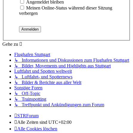
Angemeldet bleiben
Meinen Online-Status während dieser Sitzung
verbergen
Gehe zu
Flughafen Stuttgart
↳ Informationen und Diskussionen zum Flughafen Stuttgart
↳ Bilder, Movements und Highlights aus Stuttgart
Luftfahrt und Spotten weltweit
↳ Luftfahrt- und Spotternews
↳ Bilder & Berichte aus aller Welt
Sonstige Foren
↳ Off-Topic
↳ Trainspotting
↳ Treffpunkt und Ankündigungen zum Forum
STRForum
Alle Zeiten sind
UTC+02:00
Alle Cookies löschen