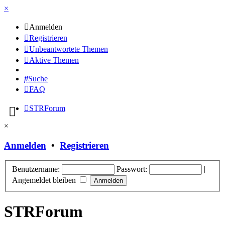
×
Anmelden
Registrieren
Unbeantwortete Themen
Aktive Themen
Suche
FAQ
STRForum
×
Anmelden
•
Registrieren
Benutzername:
Passwort:
|
Angemeldet bleiben
STRForum