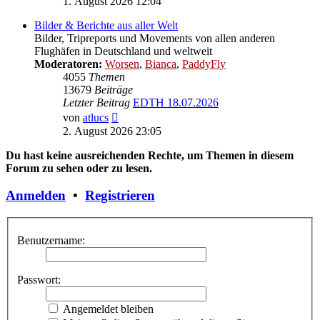
1. August 2026 12:04
Bilder & Berichte aus aller Welt
Bilder, Tripreports und Movements von allen anderen
Flughäfen in Deutschland und weltweit
Moderatoren:
Worsen
,
Bianca
,
PaddyFly
4055
Themen
13679
Beiträge
Letzter Beitrag
EDTH 18.07.2026
Neuester
von
atlucs
Beitrag
2. August 2026 23:05
Du hast keine ausreichenden Rechte, um Themen in diesem
Forum zu sehen oder zu lesen.
Anmelden
•
Registrieren
Benutzername:
Passwort:
Angemeldet bleiben