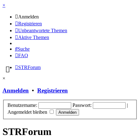
×
Anmelden
Registrieren
Unbeantwortete Themen
Aktive Themen
Suche
FAQ
STRForum
×
Anmelden
•
Registrieren
Benutzername:
Passwort:
|
Angemeldet bleiben
STRForum