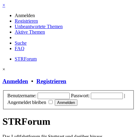
×
Anmelden
Registrieren
Unbeantwortete Themen
Aktive Themen
Suche
FAQ
STRForum
×
Anmelden
•
Registrieren
Benutzername:
Passwort:
|
Angemeldet bleiben
STRForum
Das Luftfahrtforum für Stuttgart und darüber hinaus.