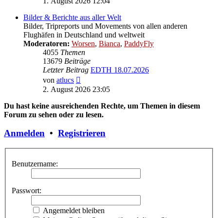
1. August 2026 12:04
Bilder & Berichte aus aller Welt
Bilder, Tripreports und Movements von allen anderen
Flughäfen in Deutschland und weltweit
Moderatoren:
Worsen
,
Bianca
,
PaddyFly
4055
Themen
13679
Beiträge
Letzter Beitrag
EDTH 18.07.2026
Neuester
von
atlucs
Beitrag
2. August 2026 23:05
Du hast keine ausreichenden Rechte, um Themen in diesem
Forum zu sehen oder zu lesen.
Anmelden
•
Registrieren
Benutzername:
Passwort:
Angemeldet bleiben