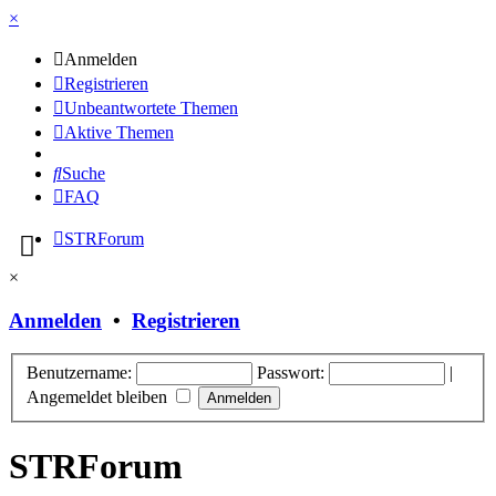
×
Anmelden
Registrieren
Unbeantwortete Themen
Aktive Themen
Suche
FAQ
STRForum
×
Anmelden
•
Registrieren
Benutzername:
Passwort:
|
Angemeldet bleiben
STRForum