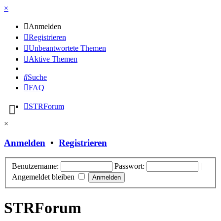
×
Anmelden
Registrieren
Unbeantwortete Themen
Aktive Themen
Suche
FAQ
STRForum
×
Anmelden
•
Registrieren
Benutzername:
Passwort:
|
Angemeldet bleiben
STRForum