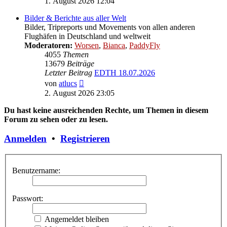
1. August 2026 12:04
Bilder & Berichte aus aller Welt
Bilder, Tripreports und Movements von allen anderen
Flughäfen in Deutschland und weltweit
Moderatoren:
Worsen
,
Bianca
,
PaddyFly
4055
Themen
13679
Beiträge
Letzter Beitrag
EDTH 18.07.2026
Neuester
von
atlucs
Beitrag
2. August 2026 23:05
Du hast keine ausreichenden Rechte, um Themen in diesem
Forum zu sehen oder zu lesen.
Anmelden
•
Registrieren
Benutzername:
Passwort:
Angemeldet bleiben