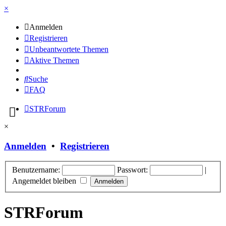
×
Anmelden
Registrieren
Unbeantwortete Themen
Aktive Themen
Suche
FAQ
STRForum
×
Anmelden
•
Registrieren
Benutzername:
Passwort:
|
Angemeldet bleiben
STRForum