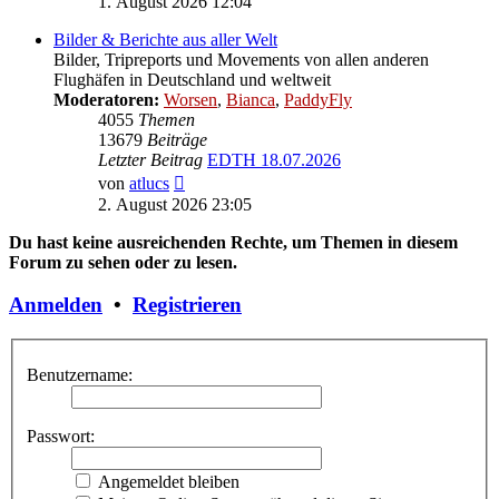
1. August 2026 12:04
Bilder & Berichte aus aller Welt
Bilder, Tripreports und Movements von allen anderen
Flughäfen in Deutschland und weltweit
Moderatoren:
Worsen
,
Bianca
,
PaddyFly
4055
Themen
13679
Beiträge
Letzter Beitrag
EDTH 18.07.2026
Neuester
von
atlucs
Beitrag
2. August 2026 23:05
Du hast keine ausreichenden Rechte, um Themen in diesem
Forum zu sehen oder zu lesen.
Anmelden
•
Registrieren
Benutzername:
Passwort:
Angemeldet bleiben