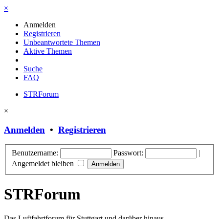
×
Anmelden
Registrieren
Unbeantwortete Themen
Aktive Themen
Suche
FAQ
STRForum
×
Anmelden
•
Registrieren
Benutzername:
Passwort:
|
Angemeldet bleiben
STRForum
Das Luftfahrtforum für Stuttgart und darüber hinaus.