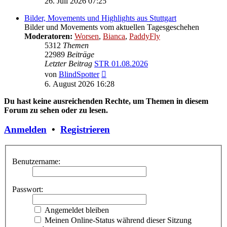
26. Juli 2026 07:25
Bilder, Movements und Highlights aus Stuttgart
Bilder und Movements vom aktuellen Tagesgeschehen
Moderatoren:
Worsen
,
Bianca
,
PaddyFly
5312
Themen
22989
Beiträge
Letzter Beitrag
STR 01.08.2026
Neuester
von
BlindSpotter
Beitrag
6. August 2026 16:28
Du hast keine ausreichenden Rechte, um Themen in diesem
Forum zu sehen oder zu lesen.
Anmelden
•
Registrieren
Benutzername:
Passwort:
Angemeldet bleiben
Meinen Online-Status während dieser Sitzung