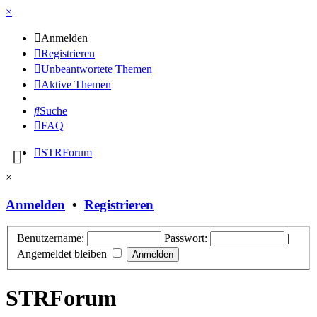
×
Anmelden
Registrieren
Unbeantwortete Themen
Aktive Themen
Suche
FAQ
STRForum
×
Anmelden
•
Registrieren
Benutzername:
Passwort:
|
Angemeldet bleiben
STRForum