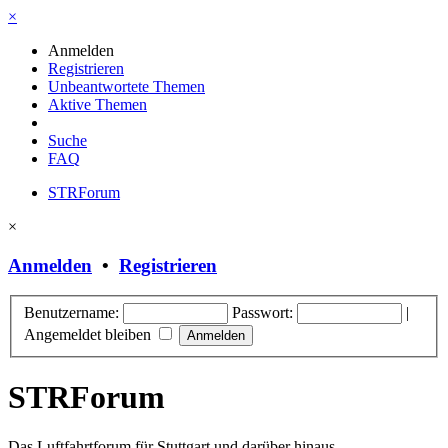
×
Anmelden
Registrieren
Unbeantwortete Themen
Aktive Themen
Suche
FAQ
STRForum
×
Anmelden
•
Registrieren
Benutzername:
Passwort:
|
Angemeldet bleiben
STRForum
Das Luftfahrtforum für Stuttgart und darüber hinaus.