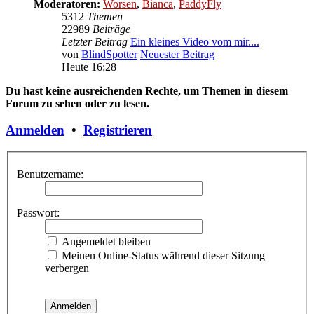
Moderatoren:
Worsen
,
Bianca
,
PaddyFly
5312
Themen
22989
Beiträge
Letzter Beitrag
Ein kleines Video vom mir....
von
BlindSpotter
Neuester Beitrag
Heute 16:28
Du hast keine ausreichenden Rechte, um Themen in diesem
Forum zu sehen oder zu lesen.
Anmelden
•
Registrieren
Benutzername:
Passwort:
Angemeldet bleiben
Meinen Online-Status während dieser Sitzung
verbergen