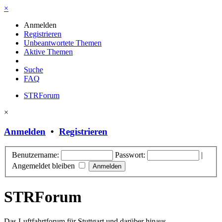
×
Anmelden
Registrieren
Unbeantwortete Themen
Aktive Themen
Suche
FAQ
STRForum
×
Anmelden
•
Registrieren
Benutzername:
Passwort:
|
Angemeldet bleiben
STRForum
Das Luftfahrtforum für Stuttgart und darüber hinaus.