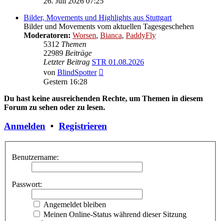
26. Juli 2026 07:25
Bilder, Movements und Highlights aus Stuttgart
Bilder und Movements vom aktuellen Tagesgeschehen
Moderatoren:
Worsen
,
Bianca
,
PaddyFly
5312
Themen
22989
Beiträge
Letzter Beitrag
STR 01.08.2026
Neuester
von
BlindSpotter
Beitrag
Gestern 16:28
Du hast keine ausreichenden Rechte, um Themen in diesem
Forum zu sehen oder zu lesen.
Anmelden
•
Registrieren
Benutzername:
Passwort:
Angemeldet bleiben
Meinen Online-Status während dieser Sitzung