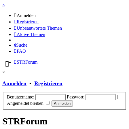
×
Anmelden
Registrieren
Unbeantwortete Themen
Aktive Themen
Suche
FAQ
STRForum
×
Anmelden
•
Registrieren
Benutzername:
Passwort:
|
Angemeldet bleiben
STRForum