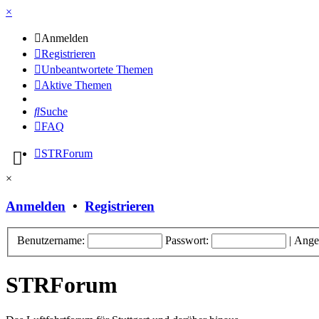
×
Anmelden
Registrieren
Unbeantwortete Themen
Aktive Themen
Suche
FAQ
STRForum
×
Anmelden
•
Registrieren
Benutzername:
Passwort:
|
Ange
STRForum