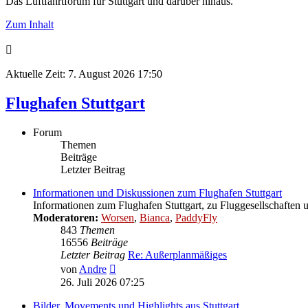
Das Luftfahrtforum für Stuttgart und darüber hinaus.
Zum Inhalt
Aktuelle Zeit: 7. August 2026 17:50
Flughafen Stuttgart
Forum
Themen
Beiträge
Letzter Beitrag
Informationen und Diskussionen zum Flughafen Stuttgart
Informationen zum Flughafen Stuttgart, zu Fluggesellschaften 
Moderatoren:
Worsen
,
Bianca
,
PaddyFly
843
Themen
16556
Beiträge
Letzter Beitrag
Re: Außerplanmäßiges
Neuester
von
Andre
Beitrag
26. Juli 2026 07:25
Bilder, Movements und Highlights aus Stuttgart