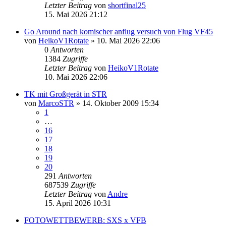
Letzter Beitrag
von
shortfinal25
15. Mai 2026 21:12
Go Around nach komischer anflug versuch von Flug VF45
von
HeikoV1Rotate
» 10. Mai 2026 22:06
0
Antworten
1384
Zugriffe
Letzter Beitrag
von
HeikoV1Rotate
10. Mai 2026 22:06
TK mit Großgerät in STR
von
MarcoSTR
» 14. Oktober 2009 15:34
1
…
16
17
18
19
20
291
Antworten
687539
Zugriffe
Letzter Beitrag
von
Andre
15. April 2026 10:31
FOTOWETTBEWERB: SXS x VFB