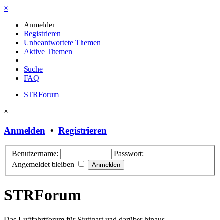
×
Anmelden
Registrieren
Unbeantwortete Themen
Aktive Themen
Suche
FAQ
STRForum
×
Anmelden
•
Registrieren
Benutzername:
Passwort:
|
Angemeldet bleiben
STRForum
Das Luftfahrtforum für Stuttgart und darüber hinaus.