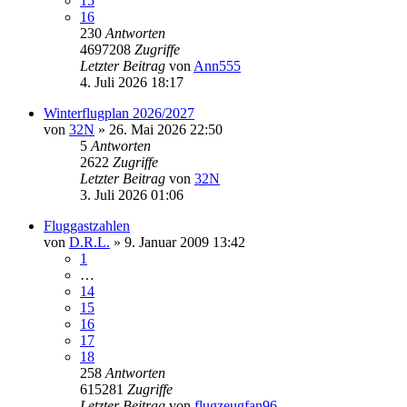
15
16
230
Antworten
4697208
Zugriffe
Letzter Beitrag
von
Ann555
4. Juli 2026 18:17
Winterflugplan 2026/2027
von
32N
» 26. Mai 2026 22:50
5
Antworten
2622
Zugriffe
Letzter Beitrag
von
32N
3. Juli 2026 01:06
Fluggastzahlen
von
D.R.L.
» 9. Januar 2009 13:42
1
…
14
15
16
17
18
258
Antworten
615281
Zugriffe
Letzter Beitrag
von
flugzeugfan96