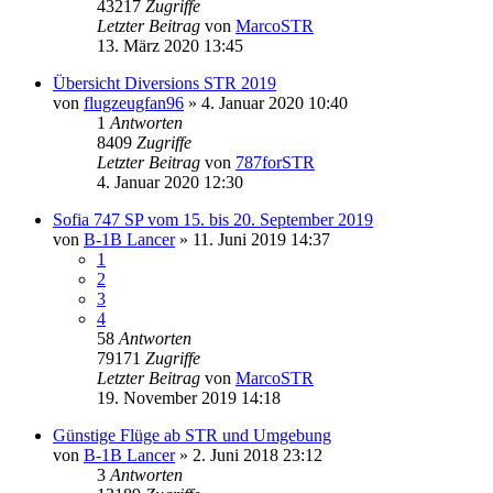
43217
Zugriffe
Letzter Beitrag
von
MarcoSTR
13. März 2020 13:45
Übersicht Diversions STR 2019
von
flugzeugfan96
» 4. Januar 2020 10:40
1
Antworten
8409
Zugriffe
Letzter Beitrag
von
787forSTR
4. Januar 2020 12:30
Sofia 747 SP vom 15. bis 20. September 2019
von
B-1B Lancer
» 11. Juni 2019 14:37
1
2
3
4
58
Antworten
79171
Zugriffe
Letzter Beitrag
von
MarcoSTR
19. November 2019 14:18
Günstige Flüge ab STR und Umgebung
von
B-1B Lancer
» 2. Juni 2018 23:12
3
Antworten