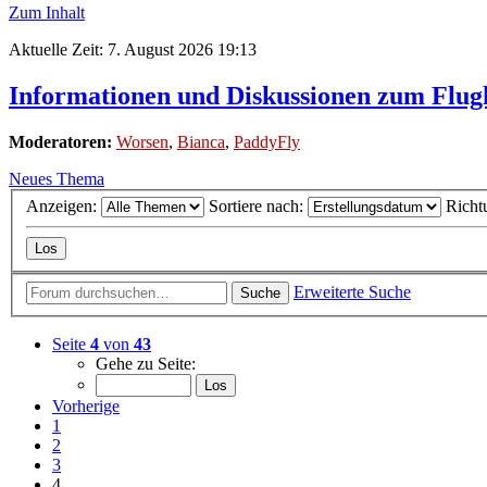
Zum Inhalt
Aktuelle Zeit: 7. August 2026 19:13
Informationen und Diskussionen zum Flugh
Moderatoren:
Worsen
,
Bianca
,
PaddyFly
Neues Thema
Anzeigen:
Sortiere nach:
Richt
Erweiterte Suche
Suche
Seite
4
von
43
Gehe zu Seite:
Vorherige
1
2
3
4