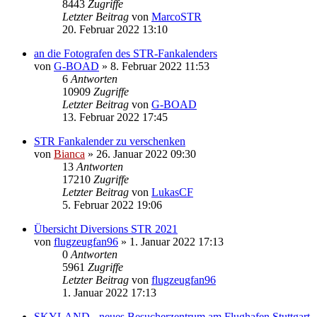
8443
Zugriffe
Letzter Beitrag
von
MarcoSTR
20. Februar 2022 13:10
an die Fotografen des STR-Fankalenders
von
G-BOAD
» 8. Februar 2022 11:53
6
Antworten
10909
Zugriffe
Letzter Beitrag
von
G-BOAD
13. Februar 2022 17:45
STR Fankalender zu verschenken
von
Bianca
» 26. Januar 2022 09:30
13
Antworten
17210
Zugriffe
Letzter Beitrag
von
LukasCF
5. Februar 2022 19:06
Übersicht Diversions STR 2021
von
flugzeugfan96
» 1. Januar 2022 17:13
0
Antworten
5961
Zugriffe
Letzter Beitrag
von
flugzeugfan96
1. Januar 2022 17:13
SKYLAND - neues Besucherzentrum am Flughafen Stuttgart