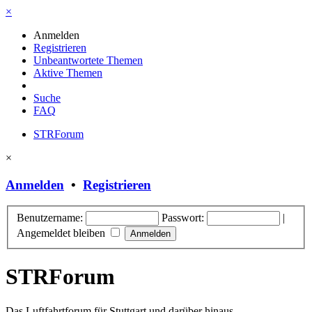
×
Anmelden
Registrieren
Unbeantwortete Themen
Aktive Themen
Suche
FAQ
STRForum
×
Anmelden
•
Registrieren
Benutzername:
Passwort:
|
Angemeldet bleiben
STRForum
Das Luftfahrtforum für Stuttgart und darüber hinaus.