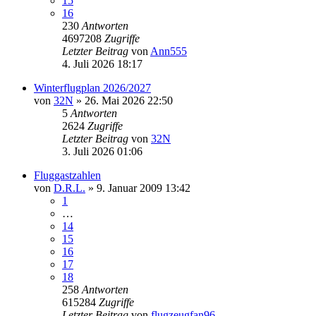
15
16
230
Antworten
4697208
Zugriffe
Letzter Beitrag
von
Ann555
4. Juli 2026 18:17
Winterflugplan 2026/2027
von
32N
» 26. Mai 2026 22:50
5
Antworten
2624
Zugriffe
Letzter Beitrag
von
32N
3. Juli 2026 01:06
Fluggastzahlen
von
D.R.L.
» 9. Januar 2009 13:42
1
…
14
15
16
17
18
258
Antworten
615284
Zugriffe
Letzter Beitrag
von
flugzeugfan96