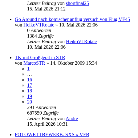
Letzter Beitrag
von
shortfinal25
15. Mai 2026 21:12
Go Around nach komischer anflug versuch von Flug VF45
von
HeikoV1Rotate
» 10. Mai 2026 22:06
0
Antworten
1384
Zugriffe
Letzter Beitrag
von
HeikoV1Rotate
10. Mai 2026 22:06
TK mit Großgerät in STR
von
MarcoSTR
» 14. Oktober 2009 15:34
1
…
16
17
18
19
20
291
Antworten
687559
Zugriffe
Letzter Beitrag
von
Andre
15. April 2026 10:31
FOTOWETTBEWERB: SXS x VFB