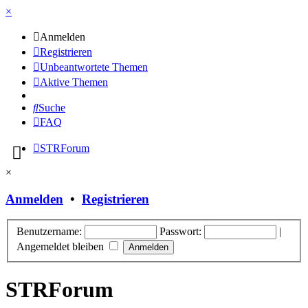
×
Anmelden
Registrieren
Unbeantwortete Themen
Aktive Themen
Suche
FAQ
STRForum
×
Anmelden
•
Registrieren
Benutzername:
Passwort:
|
Angemeldet bleiben
STRForum