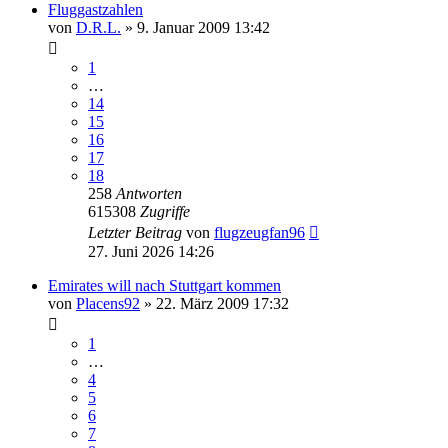
Fluggastzahlen
von
D.R.L.
» 9. Januar 2009 13:42
1
…
14
15
16
17
18
258
Antworten
615308
Zugriffe
Letzter Beitrag
von
flugzeugfan96
27. Juni 2026 14:26
Emirates will nach Stuttgart kommen
von
Placens92
» 22. März 2009 17:32
1
…
4
5
6
7