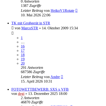
0
Antworten
1387
Zugriffe
Letzter Beitrag
von
HeikoV1Rotate
10. Mai 2026 22:06
TK mit Großgerät in STR
von
MarcoSTR
» 14. Oktober 2009 15:34
1
…
16
17
18
19
20
291
Antworten
687586
Zugriffe
Letzter Beitrag
von
Andre
15. April 2026 10:31
FOTOWETTBEWERB: SXS x VFB
von
degi
» 13. Dezember 2025 18:00
2
Antworten
46870
Zugriffe