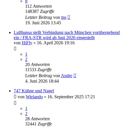
8
112
Antworten
148387
Zugriffe
Letzter Beitrag
von
tns
19. Juni 2026 13:45
Lufthansa stellt Verbindung nach München vorübergehend
ein / FRA-STR wird ab Juni 2026 eingestellt
von
HiFly
» 16. April 2026 19:16
1
2
20
Antworten
11533
Zugriffe
Letzter Beitrag
von
Andre
4. Juni 2026 18:44
747 Kühne und Nagel
von
Wielando
» 16. September 2025 17:21
1
2
28
Antworten
32441
Zugriffe