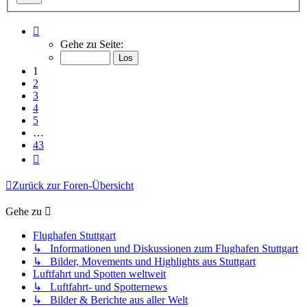
Seite
1
Gehe zu Seite:
von
43
1
2
3
4
5
…
43
Nächste
Zurück zur Foren-Übersicht
Gehe zu
Flughafen Stuttgart
↳ Informationen und Diskussionen zum Flughafen Stuttgart
↳ Bilder, Movements und Highlights aus Stuttgart
Luftfahrt und Spotten weltweit
↳ Luftfahrt- und Spotternews
↳ Bilder & Berichte aus aller Welt