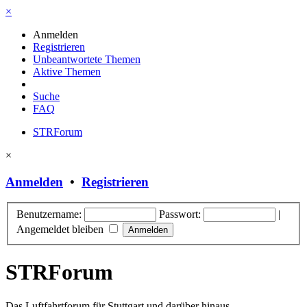
×
Anmelden
Registrieren
Unbeantwortete Themen
Aktive Themen
Suche
FAQ
STRForum
×
Anmelden
•
Registrieren
Benutzername:
Passwort:
|
Angemeldet bleiben
STRForum
Das Luftfahrtforum für Stuttgart und darüber hinaus.