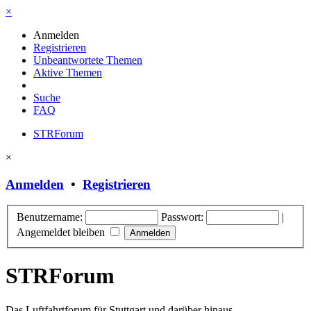
×
Anmelden
Registrieren
Unbeantwortete Themen
Aktive Themen
Suche
FAQ
STRForum
×
Anmelden
•
Registrieren
Benutzername:
Passwort:
|
Angemeldet bleiben
STRForum
Das Luftfahrtforum für Stuttgart und darüber hinaus.