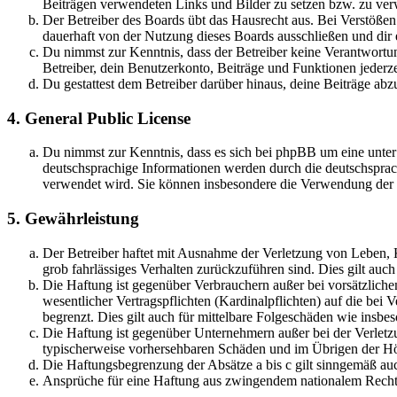
Beiträgen verwendeten Links und Bilder zu setzen bzw. zu ve
Der Betreiber des Boards übt das Hausrecht aus. Bei Verstöße
dauerhaft von der Nutzung dieses Boards ausschließen und dir e
Du nimmst zur Kenntnis, dass der Betreiber keine Verantwortung 
Betreiber, dein Benutzerkonto, Beiträge und Funktionen jederze
Du gestattest dem Betreiber darüber hinaus, deine Beiträge abz
4. General Public License
Du nimmst zur Kenntnis, dass es sich bei phpBB um eine unter
deutschsprachige Informationen werden durch die deutschsprac
verwendet wird. Sie können insbesondere die Verwendung der S
5. Gewährleistung
Der Betreiber haftet mit Ausnahme der Verletzung von Leben, Kö
grob fahrlässiges Verhalten zurückzuführen sind. Dies gilt au
Die Haftung ist gegenüber Verbrauchern außer bei vorsätzlich
wesentlicher Vertragspflichten (Kardinalpflichten) auf die be
begrenzt. Dies gilt auch für mittelbare Folgeschäden wie ins
Die Haftung ist gegenüber Unternehmern außer bei der Verletzu
typischerweise vorhersehbaren Schäden und im Übrigen der Höh
Die Haftungsbegrenzung der Absätze a bis c gilt sinngemäß auc
Ansprüche für eine Haftung aus zwingendem nationalem Recht 