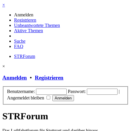
×
Anmelden
Registrieren
Unbeantwortete Themen
Aktive Themen
Suche
FAQ
STRForum
×
Anmelden
•
Registrieren
Benutzername:
Passwort:
|
Angemeldet bleiben
STRForum
Das Luftfahrtforum für Stuttgart und darüber hinaus.